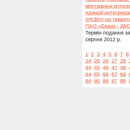
монтажных и пуск
единой интегриро
(ИСВН) на террит
ПАО «Евраз - ДМЗ
Термін подання за
серпня 2012 р.
1
2
3
4
5
6
7
8
24
25
26
27
28
44
45
46
47
48
64
65
66
67
68
84
85
86
87
88