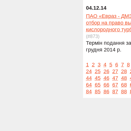
04.12.14
ПАО «Евраз - ДМЗ
отбор на право в
кислородного тур
(#873)
Термін подання за
грудня 2014 р.
1
2
3
4
5
6
7
8
24
25
26
27
28
44
45
46
47
48
64
65
66
67
68
84
85
86
87
88