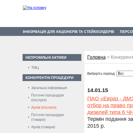
ІНФОРМАЦІЯ ДЛЯ АКЦІОНЕРІВ ТА СТЕЙКХОЛДЕРІВ
ПЕРСО
Головна
> Конкурент
НЕПРОФІЛЬНІ АКТИВИ
ТМЦ
Виберіть період:
КОНКУРЕНТНІ ПРОЦЕДУРИ
Загальна інформація
14.01.15
Поточні процедури
ПАО «Евраз - ДМЗ
(послуги)
отбор на право п
Архів (послуги)
дизелей типа 6 ЧН
Поточні процедури
Термін подання за
(товари)
2015 р.
Архів (товари)