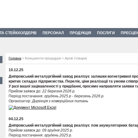
 ТА СТЕЙКХОЛДЕРІВ
ПЕРСОНАЛ
ПРОДУКЦІЯ
ПОСЛУГИ
ПРЕСЦЕ
Головна
> Конкурентні процедури > Архів (товари)
10.12.25
Дніпровський металургійний завод реалізує залишки вогнетривкої прод
критих складах підприємства. Перелік, ціни реалізації та умови співпр
У разі вашої зацікавленості у придбанні, просимо направляти заявки та
Прийом заявок до:
22 березня 2026 р.
Період постачання:
грудень 2025 р - березень 2026 р.
Організатор:
Дирекція з комерційних питань
04.12.25
Дніпровський металургійний завод реалізує лом акумуляторних бата
Прийом заявок до:
09 грудня 2025 р.
Період постачання:
грудень 2025 р.