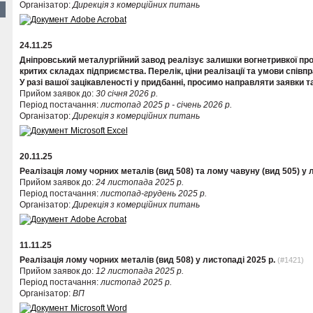
Організатор:
Дирекція з комерційних питань
24.11.25
Дніпровський металургійний завод реалізує залишки вогнетривкої прод
критих складах підприємства. Перелік, ціни реалізації та умови співпр
У разі вашої зацікавленості у придбанні, просимо направляти заявки та
Прийом заявок до:
30 січня 2026 р.
Період постачання:
листопад 2025 р - січень 2026 р.
Організатор:
Дирекція з комерційних питань
20.11.25
Реалізація лому чорних металів (вид 508) та лому чавуну (вид 505) у л
Прийом заявок до:
24 листопада 2025 р.
Період постачання:
листопад-грудень 2025 р.
Організатор:
Дирекція з комерційних питань
11.11.25
Реалізація лому чорних металів (вид 508) у листопаді 2025 р.
(#1421)
Прийом заявок до:
12 листопада 2025 р.
Період постачання:
листопад 2025 р.
Організатор:
ВП