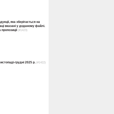
укції, яка зберігається на
аці вказані у доданому файлі.
 пропозиції
(#1423)
истопаді-грудні 2025 р.
(#1422)