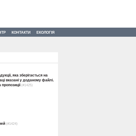
НТР
КОНТАКТИ
ЕКОЛОГІЯ
укції, яка зберігається на
аці вказані у доданому файлі.
 пропозиції
(#1425)
рей
(#1424)