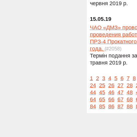
червня 2019 р.
15.05.19
ЧАО «ДМЗ» провод
проведения работ
ПРЗ-4 Прокатного 
года.
(#2058)
Термін подання за
травня 2019 р.
1
2
3
4
5
6
7
8
24
25
26
27
28
44
45
46
47
48
64
65
66
67
68
84
85
86
87
88