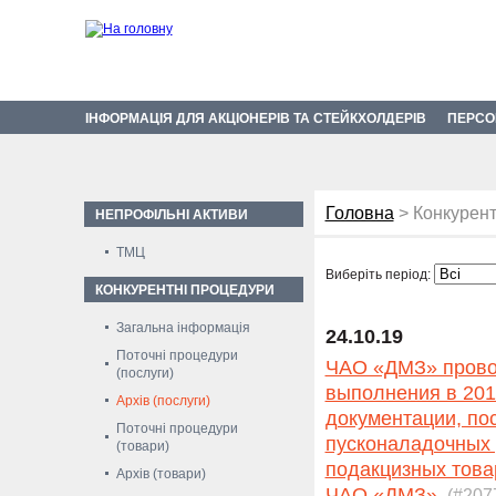
ІНФОРМАЦІЯ ДЛЯ АКЦІОНЕРІВ ТА СТЕЙКХОЛДЕРІВ
ПЕРСО
Головна
> Конкурент
НЕПРОФІЛЬНІ АКТИВИ
ТМЦ
Виберіть період:
КОНКУРЕНТНІ ПРОЦЕДУРИ
Загальна інформація
24.10.19
Поточні процедури
ЧАО «ДМЗ» провод
(послуги)
выполнения в 201
Архів (послуги)
документации, по
Поточні процедури
пусконаладочных 
(товари)
подакцизных товар
Архів (товари)
ЧАО «ДМЗ».
(#207