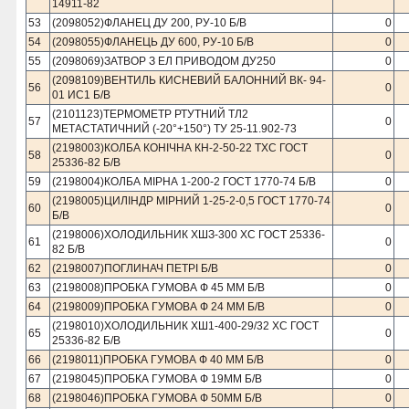
14911-82
53
(2098052)ФЛАНЕЦ ДУ 200, РУ-10 Б/В
0
54
(2098055)ФЛАНЕЦЬ ДУ 600, РУ-10 Б/В
0
55
(2098069)ЗАТВОР З ЕЛ ПРИВОДОМ ДУ250
0
(2098109)ВЕНТИЛЬ КИСНЕВИЙ БАЛОННИЙ ВК- 94-
56
0
01 ИС1 Б/В
(2101123)ТЕРМОМЕТР РТУТНИЙ ТЛ2
57
0
МЕТАСТАТИЧНИЙ (-20°+150°) ТУ 25-11.902-73
(2198003)КОЛБА КОНIЧНА КН-2-50-22 ТХС ГОСТ
58
0
25336-82 Б/В
59
(2198004)КОЛБА МIРНА 1-200-2 ГОСТ 1770-74 Б/В
0
(2198005)ЦИЛIНДР МIРНИЙ 1-25-2-0,5 ГОСТ 1770-74
60
0
Б/В
(2198006)ХОЛОДИЛЬНИК ХШЗ-300 ХС ГОСТ 25336-
61
0
82 Б/В
62
(2198007)ПОГЛИНАЧ ПЕТРI Б/В
0
63
(2198008)ПРОБКА ГУМОВА Ф 45 ММ Б/В
0
64
(2198009)ПРОБКА ГУМОВА Ф 24 ММ Б/В
0
(2198010)ХОЛОДИЛЬНИК ХШ1-400-29/32 ХС ГОСТ
65
0
25336-82 Б/В
66
(2198011)ПРОБКА ГУМОВА Ф 40 ММ Б/В
0
67
(2198045)ПРОБКА ГУМОВА Ф 19ММ Б/В
0
68
(2198046)ПРОБКА ГУМОВА Ф 50ММ Б/В
0