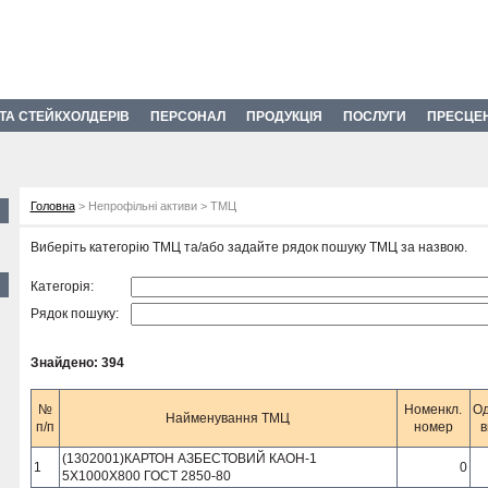
 ТА СТЕЙКХОЛДЕРІВ
ПЕРСОНАЛ
ПРОДУКЦІЯ
ПОСЛУГИ
ПРЕСЦЕ
Головна
> Непрофільні активи > ТМЦ
Виберіть категорію ТМЦ та/або задайте рядок пошуку ТМЦ за назвою.
Категорія:
Рядок пошуку:
Знайдено: 394
№
Номенкл.
О
Найменування ТМЦ
п/п
номер
в
(1302001)КАРТОН АЗБЕСТОВИЙ КАОН-1
1
0
5Х1000Х800 ГОСТ 2850-80