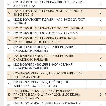
(2202075)МАНЖЕТА ГУМОВА УЩІЛЬНЮЮЧА 2-025-
69
0
3 ГОСТ 6678-72
(2202171)МАНЖЕТА ГУМОВА (КОМIРНА) 40Х60 ТУ
70
0
38-1051725-86
(2202210)МАНЖЕТА ГІДРАВЛІЧНА 3-36Х20-2А ГОСТ
71
0
14896-84
72
(2202233)МАНЖЕТА 3-200Х170-3-1 ГОСТ 14896-84
0
73
(2202234)МАНЖЕТА 90Х115Х10 ГОСТ 22714-77
0
(2202273)МАНЖЕТА ГУМОВА АРМОВАНА 1.2-
74
0
220Х260 ДЛЯ ВАЛIВ ГОСТ 8752-79
(2204055)РВТ 6Х1000 ДЛЯ ВИКОРИСТАННЯ
75
0
СКЛАДСЬКИХ ЗАЛИШКIВ
(2204055)РВТ 6Х1000 ДЛЯ ВИКОРИСТАННЯ
76
0
СКЛАДСЬКИХ ЗАЛИШКIВ
(2204056)РВТ 6Х500 ДЛЯ ВИКОРИСТАННЯ
77
0
СКЛАДСЬКИХ ЗАЛИШКIВ
(2298026)РЕМIНЬ ПРИВIДНИЙ A-1600 КЛИНОВИЙ
78
0
ГОСТ 1284.2-89 Б/В
(2298027)РЕМIНЬ ПРИВIДНИЙ В(Б)-1000
79
0
КЛИНОВИЙ ГОСТ 1284.2-89 Б/В
(2401015)СТРІЧКА ПАПЕРОВА РУЛОННА ДЛЯ
80
ПРИСТРОЇВ ДРУКУ ШИРИНА 210ММ, ДОВЖИНА
0
30М ГОСТ 8942-85
(2401057)СТРІЧКА 57Т ДЛЯ КАСОВОГО АПАРАТУ
81
0