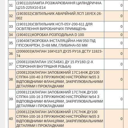
(1901110)ЛАМПА РОЗЖАРЮВАННЯ ЦИЛІНДРИЧНА
31
0
Ц215-225Х10-Е14
(1903032)СВІТИЛЬНИК АВАРІЙНИЙ ЛСП 18УЕХ-26-
32
0
002
(1903126)СВІТИЛЬНИК НСП-05У-200-611 ДЛЯ
33
0
ОСВІТЛЕННЯ ВИРОБНИЧИХ ПРИМІЩЕНЬ
34
(1904011)КОРОБКА РОЗПОДІЛЬНА D 100
0
(1904087)КОРОБКА ІНСТАЛЯЦІЙНА HW 050 ПІД
35
0
ГІПСОКАРТОН, D=68 MM, ГЛИБИНА=50 ММ
(2006003)КЛАПАН 16КЧ11П ДУ25 РУ16 ДСТУ 11823-
36
0
74
(2008110)КЛАПАН 15С54БК1 ДУ 15 РУ160 (2-Х
37
0
СТОРОННЯ ВНУТРІШНЯ РІЗЬБА)
(2008120)КЛАПАН ЗАПОБІЖНИЙ 17С14НЖ ДУ100
СППК4-100-40 З ПРУЖИНОЮ НАСТРОЙКИ №55 З
38
0
ВІДПОВІДНИМИ ФЛАНЦЯМИ, ЗАКРІПЛЮВАЛЬНИМИ
ДЕТАЛЯМИ І ПРОКЛАДКАМИ
(2008121)КЛАПАН ЗАПОБІЖНИЙ 17С7НЖ ДУ100
СППК4-100-16 З ПРУЖИНОЮ НАСТРОЙКИ №54 З
39
0
ВІДПОВІДНИМИ ФЛАНЦЯМИ, ЗАКРІПЛЮВАЛЬНИМИ
ДЕТАЛЯМИ І ПРОКЛАДКАМИ
(2008122)КЛАПАН ЗАПОБІЖНИЙ 17С7НЖ ДУ100
СППК4-100-16 З ПРУЖИНОЮ НАСТРОЙКИ №55 З
40
0
ВІДПОВІДНИМИ ФЛАНЦЯМИ, ЗАКРІПЛЮВАЛЬНИМИ
ДЕТАЛЯМИ І ПРОКЛАДКАМИ