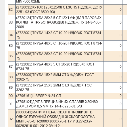
MINI-500.02ME
(2716031)КУТОК 125Х125Х8 СТ.3СП5 Н/ДОВЖ. ДСТУ
82
0
2251-93 (ГОСТ 8509-93)
(2720124)ТРУБА 28Х3,5 СТ.12Х1МФ (ДЛЯ ПАРОВИХ
83
КОТЛІВ ТА ТРУБОПРОВОДІВ) Н/ДОВЖ. ТУ 14-3-460-
0
2009
(2722001)ТРУБА 14Х3 СТ.10-20 Н/ДОВЖ. ГОСТ 8734-
84
0
75
(2722066)ТРУБА 48Х5 СТ.10-20 Н/ДОВЖ. ГОСТ 8734-
85
0
75
(2722068)ТРУБА 28Х3 СТ.10-20 Н/ДОВЖ. ГОСТ 8734-
86
0
75
(2722081)ТРУБА 48Х3,5 СТ.10-20 Н/ДОВЖ ГОСТ
87
0
8734-75
(2723009)ТРУБА 15Х2,8ММ СТ.3 Н/ДОВЖ. ГОСТ
88
0
3262-75
(2723015)ТРУБА 25Х3,2ММ СТ.3 Н/ДОВЖ. ГОСТ
89
0
3262-75
90
(2796161)ШВЕЛЕР №24 СП
0
(2798104)ДРIТ З ПРЕЦИЗIЙНИХ СПЛАВIВ Х20Н80
91
0
ДIАМЕТРОМ 0,5 ММ ТУ 14-1-3225-81 Б/В
(3606043)МАТИ МІНЕРАЛОВАТНІ ПРОШИВНІ В
ОДНОСТОРОННІЙ ОБКЛАДЦІ ЗІ СКЛОПОЛОТНА
92
0
ММПБ-75-СП-2000Х1000Х70-1 ТУ У В.27-23.9-
00292818-001:2012 ЗМІН.2