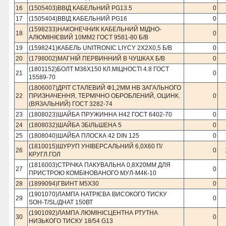
16
(1505403)ВВІД КАБЕЛЬНИЙ PG13.5
0
17
(1505404)ВВІД КАБЕЛЬНИЙ PG16
0
(1598233)НАКОНЕЧНИК КАБЕЛЬНИЙ МIДНО-
18
0
АЛЮМIНIЄВИЙ 10ММ2 ГОСТ 9581-80 Б/В
19
(1598241)КАБЕЛЬ UNITRONIC LIYCY 2Х2Х0,5 Б/В
0
20
(1798002)МАГНIЙ ПЕРВИННИЙ В ЧУШКАХ Б/В
0
(1801152)БОЛТ М36Х150 КЛ.МІЦНОСТІ 4.8 ГОСТ
21
0
15589-70
(1806007)ДРІТ СТАЛЕВИЙ Ф1,2ММ НВ ЗАГАЛЬНОГО
22
ПРИЗНАЧЕННЯ, ТЕРМІЧНО ОБРОБЛЕНИЙ, ОЦИНК.
0
(ВЯЗАЛЬНИЙ) ГОСТ 3282-74
23
(1808023)ШАЙБА ПРУЖИННА Н42 ГОСТ 6402-70
0
24
(1808032)ШАЙБА ЗБІЛЬШЕНА 5
0
25
(1808040)ШАЙБА ПЛОСКА 42 DIN 125
0
(1810015)ШУРУП УНІВЕРСАЛЬНИЙ 6,0Х60 П/
26
0
КРУГЛ.ГОЛ
(1816003)СТРІЧКА ПАКУВАЛЬНА 0,8Х20ММ ДЛЯ
27
0
ПРИСТРОЮ КОМБІНОВАНОГО МУЛ-М4К-10
28
(1899094)ГВИНТ М5Х30
0
(1901070)ЛАМПА НАТРІЄВА ВИСОКОГО ТИСКУ
29
0
SOH-T/SL/ДНАТ 150ВТ
(1901092)ЛАМПА ЛЮМІНІСЦЕНТНА РТУТНА
30
0
НИЗЬКОГО ТИСКУ 18/54 G13