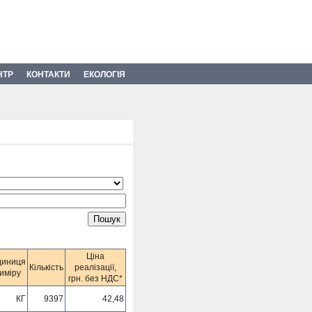
НТР
КОНТАКТИ
ЕКОЛОГІЯ
Ціна
диниця
Кількість
реалізації,
иміру
грн. без НДС*
КГ
9397
42,48