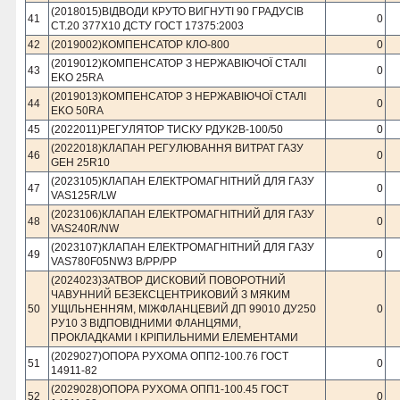
(2018015)ВІДВОДИ КРУТО ВИГНУТІ 90 ГРАДУСІВ
41
0
СТ.20 377Х10 ДСТУ ГОСТ 17375:2003
42
(2019002)КОМПЕНСАТОР КЛО-800
0
(2019012)КОМПЕНСАТОР З НЕРЖАВІЮЧОЇ СТАЛІ
43
0
EKO 25RA
(2019013)КОМПЕНСАТОР З НЕРЖАВІЮЧОЇ СТАЛІ
44
0
EKO 50RA
45
(2022011)РЕГУЛЯТОР ТИСКУ РДУК2В-100/50
0
(2022018)КЛАПАН РЕГУЛЮВАННЯ ВИТРАТ ГАЗУ
46
0
GEH 25R10
(2023105)КЛАПАН ЕЛЕКТРОМАГНІТНИЙ ДЛЯ ГАЗУ
47
0
VAS125R/LW
(2023106)КЛАПАН ЕЛЕКТРОМАГНІТНИЙ ДЛЯ ГАЗУ
48
0
VAS240R/NW
(2023107)КЛАПАН ЕЛЕКТРОМАГНІТНИЙ ДЛЯ ГАЗУ
49
0
VAS780F05NW3 В/PР/РР
(2024023)ЗАТВОР ДИСКОВИЙ ПОВОРОТНИЙ
ЧАВУННИЙ БЕЗЕКСЦЕНТРИКОВИЙ З МЯКИМ
50
УЩІЛЬНЕННЯМ, МІЖФЛАНЦЕВИЙ ДП 99010 ДУ250
0
РУ10 З ВІДПОВІДНИМИ ФЛАНЦЯМИ,
ПРОКЛАДКАМИ І КРІПИЛЬНИМИ ЕЛЕМЕНТАМИ
(2029027)ОПОРА РУХОМА ОПП2-100.76 ГОСТ
51
0
14911-82
(2029028)ОПОРА РУХОМА ОПП1-100.45 ГОСТ
52
0