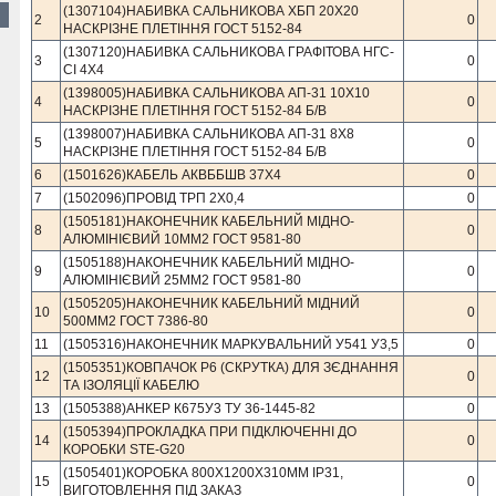
(1307104)НАБИВКА САЛЬНИКОВА ХБП 20Х20
2
0
НАСКРІЗНЕ ПЛЕТІННЯ ГОСТ 5152-84
(1307120)НАБИВКА САЛЬНИКОВА ГРАФІТОВА НГС-
3
0
СІ 4Х4
(1398005)НАБИВКА САЛЬНИКОВА АП-31 10Х10
4
0
НАСКРIЗНЕ ПЛЕТIННЯ ГОСТ 5152-84 Б/В
(1398007)НАБИВКА САЛЬНИКОВА АП-31 8Х8
5
0
НАСКРIЗНЕ ПЛЕТIННЯ ГОСТ 5152-84 Б/В
6
(1501626)КАБЕЛЬ АКВББШВ 37Х4
0
7
(1502096)ПРОВІД ТРП 2Х0,4
0
(1505181)НАКОНЕЧНИК КАБЕЛЬНИЙ МІДНО-
8
0
АЛЮМІНІЄВИЙ 10ММ2 ГОСТ 9581-80
(1505188)НАКОНЕЧНИК КАБЕЛЬНИЙ МІДНО-
9
0
АЛЮМІНІЄВИЙ 25ММ2 ГОСТ 9581-80
(1505205)НАКОНЕЧНИК КАБЕЛЬНИЙ МІДНИЙ
10
0
500ММ2 ГОСТ 7386-80
11
(1505316)НАКОНЕЧНИК МАРКУВАЛЬНИЙ У541 У3,5
0
(1505351)КОВПАЧОК Р6 (СКРУТКА) ДЛЯ ЗЄДНАННЯ
12
0
ТА ІЗОЛЯЦІЇ КАБЕЛЮ
13
(1505388)АНКЕР К675У3 ТУ 36-1445-82
0
(1505394)ПРОКЛАДКА ПРИ ПІДКЛЮЧЕННІ ДО
14
0
КОРОБКИ STE-G20
(1505401)КОРОБКА 800Х1200Х310ММ IР31,
15
0
ВИГОТОВЛЕННЯ ПІД ЗАКАЗ