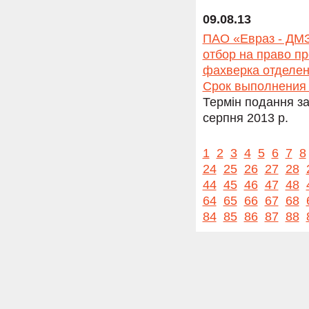
09.08.13
ПАО «Евраз - ДМЗ
отбор на право п
фахверка отделен
Срок выполнения р
Термін подання за
серпня 2013 р.
1
2
3
4
5
6
7
8
24
25
26
27
28
44
45
46
47
48
64
65
66
67
68
84
85
86
87
88