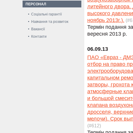
ПЕРСОНАЛ
литейного двора. 
высокого давления
Соціальні гарантії
ноябрь 2013г.).
(#6
Навчання та розвиток
Термін подання за
Вакансії
вересня 2013 р.
Контакти
06.09.13
ПАО «Евраз - ДМЗ
отбор на право п
электрооборудова
капитальном ремо
затворы, грохота
атмосферные клап
и большой смесит
клапана воздухон
дросселя, верхни
мелочи). Срок выпо
(#612)
Термін подання за