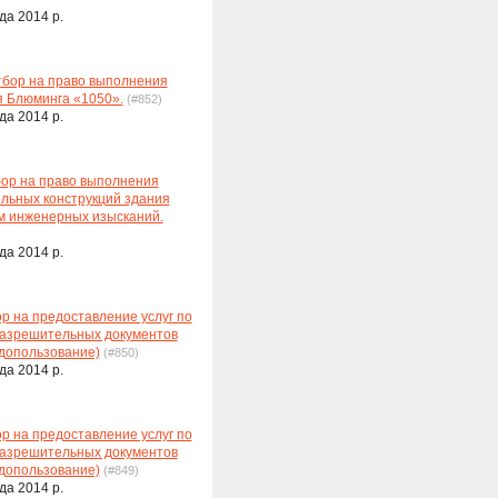
да 2014 р.
тбор на право выполнения
я Блюминга «1050».
(#852)
да 2014 р.
бор на право выполнения
ельных конструкций здания
м инженерных изысканий.
да 2014 р.
р на предоставление услуг по
 разрешительных документов
одопользование)
(#850)
да 2014 р.
р на предоставление услуг по
 разрешительных документов
одопользование)
(#849)
да 2014 р.