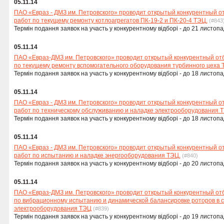
05.11.14
ПАО «Евраз - ДМЗ им. Петровского» проводит открытый конкурентный о
работ по текущему ремонту котлоагрегатов ПК-19-2 и ПК-20-4 ТЭЦ.
(#843
Термін подання заявок на участь у конкурентному відборі - до 21 листопа
05.11.14
ПАО «Евраз-ДМЗ им. Петровского» проводит открытый конкурентный от
по текущему ремонту вспомогательного оборудования турбинного цеха 
Термін подання заявок на участь у конкурентному відборі - до 18 листопа
05.11.14
ПАО «Евраз - ДМЗ им. Петровского» проводит открытый конкурентный о
работ по техническому обслуживанию и наладке электрооборудования 
Термін подання заявок на участь у конкурентному відборі - до 18 листопа
05.11.14
ПАО «Евраз - ДМЗ им. Петровского» проводит открытый конкурентный о
работ по испытанию и наладке энергооборудования ТЭЦ.
(#840)
Термін подання заявок на участь у конкурентному відборі - до 20 листопа
05.11.14
ПАО «Евраз-ДМЗ им. Петровского» проводит открытый конкурентный от
по вибрационному испытанию и динамической балансировке роторов в 
электрооборудования ТЭЦ
(#839)
Термін подання заявок на участь у конкурентному відборі - до 19 листопа