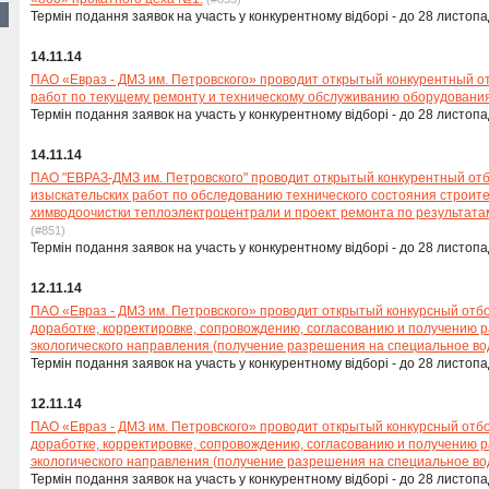
Термін подання заявок на участь у конкурентному відборі - до 28 листопа
14.11.14
ПАО «Евраз - ДМЗ им. Петровского» проводит открытый конкурентный о
работ по текущему ремонту и техническому обслуживанию оборудовани
Термін подання заявок на участь у конкурентному відборі - до 28 листопа
14.11.14
ПАО "ЕВРАЗ-ДМЗ им. Петровского" проводит открытый конкурентный от
изыскательских работ по обследованию технического состояния строит
химводоочистки теплоэлектроцентрали и проект ремонта по результата
(#851)
Термін подання заявок на участь у конкурентному відборі - до 28 листопа
12.11.14
ПАО «Евраз - ДМЗ им. Петровского» проводит открытый конкурсный отбо
доработке, корректировке, сопровождению, согласованию и получению
экологического направления (получение разрешения на специальное в
Термін подання заявок на участь у конкурентному відборі - до 28 листопа
12.11.14
ПАО «Евраз - ДМЗ им. Петровского» проводит открытый конкурсный отбо
доработке, корректировке, сопровождению, согласованию и получению
экологического направления (получение разрешения на специальное в
Термін подання заявок на участь у конкурентному відборі - до 28 листопа