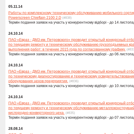
05.11.14
Работы по комплексному техническому обслуживанию мобильного сорти
Powerscreen Chieftain 2100 2.D
(#838)
Термін подання заявок на участь у конкурентному відборі - до 14 листопа
24.10.14
ПАО «Евраз - ДМЗ им. Петровского» проводит открытый конкурсный отб
по текущему ремонту и техническому обслуживанию грузоподъемных кра
выполнения работ: в течение 2015 года по согласованному графику.
(#83
Термін подання заявок на участь у конкурентному відборі - до 06 листопа
24.10.14
ПАО «Евраз - ДМЗ им. Петровского» проводит открытый конкурсный отб
по техническому диагностированию и техническому освидетельствован
оборудования цехов предприятия.
(#836)
Термін подання заявок на участь у конкурентному відборі - до 10 листопа
24.10.14
ПАО «Евраз - ДМЗ им. Петровского» проводит открытый конкурсный отб
по текущему ремонту и техническому обслуживанию металлоконструкци
кислородно-конверторного цеха.
(#835)
Термін подання заявок на участь у конкурентному відборі - до 07 листопа
28.08.14