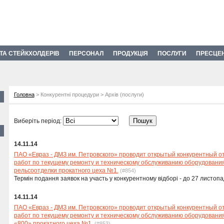
 ТА СТЕЙКХОЛДЕРІВ
ПЕРСОНАЛ
ПРОДУКЦІЯ
ПОСЛУГИ
ПРЕСЦЕ
Головна
> Конкурентні процедури > Архів (послуги)
Виберіть період:
14.11.14
ПАО «Евраз - ДМЗ им. Петровского» проводит открытый конкурентный о
работ по текущему ремонту и техническому обслуживанию оборудовани
рельсоотделки прокатного цеха №1.
(#854)
Термін подання заявок на участь у конкурентному відборі - до 27 листопа
14.11.14
ПАО «Евраз - ДМЗ им. Петровского» проводит открытый конкурентный о
работ по текущему ремонту и техническому обслуживанию оборудовани
«800» прокатного цеха №1.
(#853)