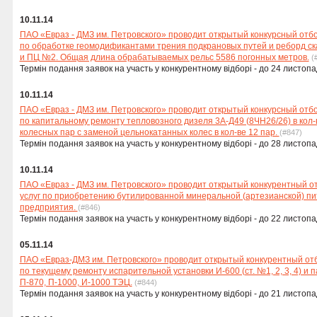
10.11.14
ПАО «Евраз - ДМЗ им. Петровского» проводит открытый конкурсный отб
по обработке геомодификантами трения подкрановых путей и реборд ск
и ПЦ №2. Общая длина обрабатываемых рельс 5586 погонных метров.
(
Термін подання заявок на участь у конкурентному відборі - до 24 листопа
10.11.14
ПАО «Евраз - ДМЗ им. Петровского» проводит открытый конкурсный отб
по капитальному ремонту тепловозного дизеля 3А-Д49 (8ЧН26/26) в кол-
колесных пар с заменой цельнокатанных колес в кол-ве 12 пар.
(#847)
Термін подання заявок на участь у конкурентному відборі - до 28 листопа
10.11.14
ПАО «Евраз - ДМЗ им. Петровского» проводит открытый конкурентный о
услуг по приобретению бутилированной минеральной (артезианской) пи
предприятия.
(#846)
Термін подання заявок на участь у конкурентному відборі - до 22 листопа
05.11.14
ПАО «Евраз-ДМЗ им. Петровского» проводит открытый конкурентный от
по текущему ремонту испарительной установки И-600 (ст. №1, 2, 3, 4) и
П-870, П-1000, И-1000 ТЭЦ.
(#844)
Термін подання заявок на участь у конкурентному відборі - до 21 листопа