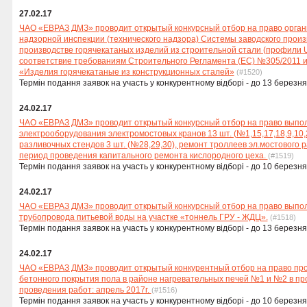
27.02.17
ЧАО «ЕВРАЗ ДМЗ» проводит открытый конкурсный отбор на право орга
надзорной инспекции (технического надзора) Системы заводского произ
производстве горячекатаных изделий из строительной стали (профили 
соответствие требованиям Строительного Регламента (ЕС) №305/2011 и
«Изделия горячекатаные из конструкционных сталей»
(#1520)
Термін подання заявок на участь у конкурентному відборі - до 13 березня
24.02.17
ЧАО «ЕВРАЗ ДМЗ» проводит открытый конкурсный отбор на право выпо
электрооборудования электромостовых кранов 13 шт. (№1,15,17,18,9,10,25
разливочных стендов 3 шт. (№28,29,30), ремонт троллеев эл.мостового 
период проведения капитального ремонта кислородного цеха.
(#1519)
Термін подання заявок на участь у конкурентному відборі - до 10 березня
24.02.17
ЧАО «ЕВРАЗ ДМЗ» проводит открытый конкурсный отбор на право выпол
трубопровода питьевой воды на участке «тоннель ГРУ - ЖДЦ».
(#1518)
Термін подання заявок на участь у конкурентному відборі - до 13 березня
24.02.17
ЧАО «ЕВРАЗ ДМЗ» проводит открытый конкурентный отбор на право про
бетонного покрытия пола в районе нагревательных печей №1 и №2 в пр
проведения работ: апрель 2017г.
(#1516)
Термін подання заявок на участь у конкурентному відборі - до 10 березня