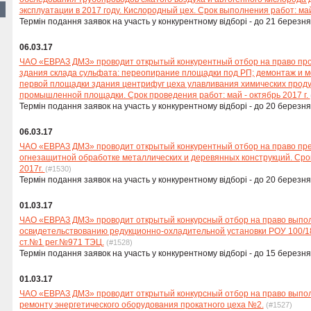
эксплуатации в 2017 году. Кислородный цех. Срок выполнения работ: ма
Термін подання заявок на участь у конкурентному відборі - до 21 березня
06.03.17
ЧАО «ЕВРАЗ ДМЗ» проводит открытый конкурентный отбор на право про
здания склада сульфата: переопирание площадки под РП; демонтаж и м
первой площадки здания центрифуг цеха улавливания химических проду
промышленной площадки. Срок проведения работ: май - октябрь 2017 г.
Термін подання заявок на участь у конкурентному відборі - до 20 березня
06.03.17
ЧАО «ЕВРАЗ ДМЗ» проводит открытый конкурентный отбор на право пре
огнезащитной обработке металлических и деревянных конструкций. Сро
2017г.
(#1530)
Термін подання заявок на участь у конкурентному відборі - до 20 березня
01.03.17
ЧАО «ЕВРАЗ ДМЗ» проводит открытый конкурсный отбор на право выпол
освидетельствованию редукционно-охладительной установки РОУ 100/18
ст.№1 рег.№971 ТЭЦ.
(#1528)
Термін подання заявок на участь у конкурентному відборі - до 15 березня
01.03.17
ЧАО «ЕВРАЗ ДМЗ» проводит открытый конкурсный отбор на право выпо
ремонту энергетического оборудования прокатного цеха №2.
(#1527)