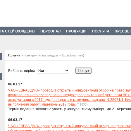
 ТА СТЕЙКХОЛДЕРІВ
ПЕРСОНАЛ
ПРОДУКЦІЯ
ПОСЛУГИ
ПРЕСЦЕ
Головна
> Конкурентні процедури > Архів (послуги)
Виберіть період:
06.03.17
ЧАО «ЕВРАЗ ДМЗ» проводит открытый конкурентный отбор на право вып
функционального обследования воздухоразделительной установки ВРУ 
эксплуатации в 2017 году (аппараты и коммуникации) инв. №25071/1. Ки
выполнения работ: май-июнь 2017 года.
(#1533)
Термін подання заявок на участь у конкурентному відборі - до 21 березня
06.03.17
ЧАО «ЕВРАЗ ДМЗ» проводит открытый конкурентный отбор на право вы
обследования трубопроводов сжатого воздуха и автогенного кислорода 