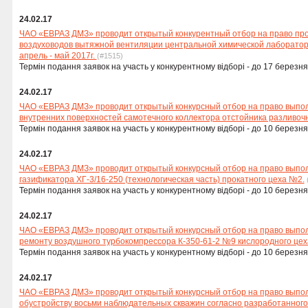
24.02.17
ЧАО «ЕВРАЗ ДМЗ» проводит открытый конкурентный отбор на право про
воздуховодов вытяжной вентиляции центральной химической лаборатор
апрель - май 2017г.
(#1515)
Термін подання заявок на участь у конкурентному відборі - до 17 березня
24.02.17
ЧАО «ЕВРАЗ ДМЗ» проводит открытый конкурсный отбор на право выпол
внутренних поверхностей самотечного коллектора отстойника разливо
Термін подання заявок на участь у конкурентному відборі - до 10 березня
24.02.17
ЧАО «ЕВРАЗ ДМЗ» проводит открытый конкурсный отбор на право выпо
газификатора ХГ-3/16-250 (технологическая часть) прокатного цеха №2.
Термін подання заявок на участь у конкурентному відборі - до 10 березня
24.02.17
ЧАО «ЕВРАЗ ДМЗ» проводит открытый конкурсный отбор на право выпол
ремонту воздушного турбокомпрессора К-350-61-2 №9 кислородного цех
Термін подання заявок на участь у конкурентному відборі - до 10 березня
24.02.17
ЧАО «ЕВРАЗ ДМЗ» проводит открытый конкурсный отбор на право выпол
обустройству восьми наблюдательных скважин согласно разработанного