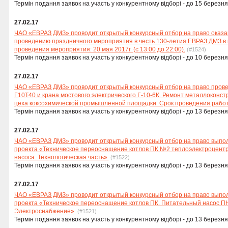
Термін подання заявок на участь у конкурентному відборі - до 15 березня
27.02.17
ЧАО «ЕВРАЗ ДМЗ» проводит открытый конкурсный отбор на право оказан
проведению праздничного мероприятия в честь 130-летия ЕВРАЗ ДМЗ в
проведения мероприятия: 20 мая 2017г. (с 13:00 до 22:00).
(#1524)
Термін подання заявок на участь у конкурентному відборі - до 10 березня
27.02.17
ЧАО «ЕВРАЗ ДМЗ» проводит открытый конкурсный отбор на право прове
Г10Т40 и крана мостового электрического Г-10-6К. Ремонт металлоконстр
цеха коксохимической промышленной площадки. Срок проведения работ: 
Термін подання заявок на участь у конкурентному відборі - до 13 березня
27.02.17
ЧАО «ЕВРАЗ ДМЗ» проводит открытый конкурсный отбор на право выпо
проекта «Техническое переоснащение котлов ПК №2 теплоэлектроцентр
насоса. Технологическая часть».
(#1522)
Термін подання заявок на участь у конкурентному відборі - до 13 березня
27.02.17
ЧАО «ЕВРАЗ ДМЗ» проводит открытый конкурсный отбор на право выпо
проекта «Техническое переоснащение котлов ПК. Питательный насос П
Электроснабжение».
(#1521)
Термін подання заявок на участь у конкурентному відборі - до 13 березня