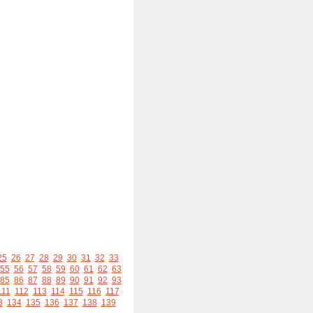
25
26
27
28
29
30
31
32
33
55
56
57
58
59
60
61
62
63
85
86
87
88
89
90
91
92
93
111
112
113
114
115
116
117
3
134
135
136
137
138
139