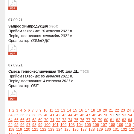
07.09.21
Запрос химпродукция
(#904)
Прийом заявок до:
10 вересня 2021 р.
Період постачання:
сентябрь 2021 г
Організатор:
ОЗМиО ДС
07.09.21
Смесь теплоизолирующая ТИС для ДЦ
(#903)
Прийом заявок до:
09 вересня 2021 р.
Період постачання:
4 квартал 2021 г.
Організатор:
ОКП
1
2
3
4
5
6
7
8
9
10
11
12
13
14
15
16
17
18
19
20
21
22
23
24
34
35
36
37
38
39
40
41
42
43
44
45
46
47
48
49
50
51
52
53
54
64
65
66
67
68
69
70
71
72
73
74
75
76
77
78
79
80
81
82
83
84
94
95
96
97
98
99
100
101
102
103
104
105
106
107
108
109
110
118
119
120
121
122
123
124
125
126
127
128
129
130
131
132
13